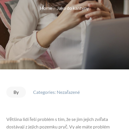
on
Home
Jako do kantýny
By
Categories: Nezařazené
Většina lidí řeší problém s tím, že se jim jejich zvířata
dostávají z jejich pozemku pryč. Vy ale máte problém