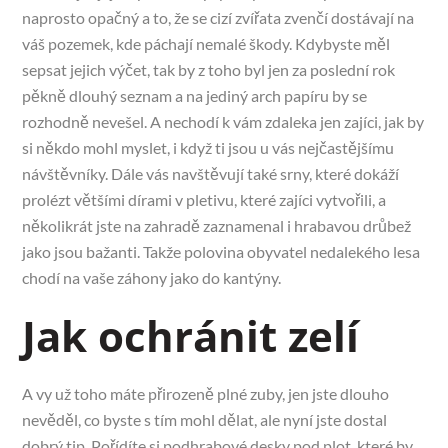
naprosto opačný a to, že se cizí zvířata zvenčí dostávají na
váš pozemek, kde páchají nemalé škody. Kdybyste měl
sepsat jejich výčet, tak by z toho byl jen za poslední rok
pěkně dlouhý seznam a na jediný arch papíru by se
rozhodně nevešel. A nechodí k vám zdaleka jen zajíci, jak by
si někdo mohl myslet, i když ti jsou u vás nejčastějšímu
návštěvníky. Dále vás navštěvují také srny, které dokáží
prolézt většími dírami v pletivu, které zajíci vytvořili, a
několikrát jste na zahradě zaznamenal i hrabavou drůbež
jako jsou bažanti. Takže polovina obyvatel nedalekého lesa
chodí na vaše záhony jako do kantýny.
Jak ochránit zelí
A vy už toho máte přirozeně plné zuby, jen jste dlouho
nevěděl, co byste s tím mohl dělat, ale nyní jste dostal
dobrý tip. Pořídíte si
podhrabové desky pod plot
, které by