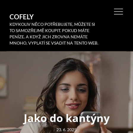
Skip
to
COFELY
content
KDYKOLIV NĚCO POTŘEBUJETE, MŮŽETE SI
TO SAMOZŘEJMĚ KOUPIT. POKUD MÁTE
PENÍZE. A KDYŽ JICH ZROVNA NEMÁTE
MNOHO, VYPLATÍ SE VSADIT NA TENTO WEB.
Jako do kantýny
Posted
23. 6. 2025