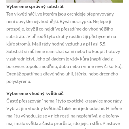
Vybereme správný substrát
Ten v květináči, ve kterém jsou orchideje přepravovány,
není obvykle nejvhodnější. Bývá moc sypká. Nejlépe jí
prospěje, když ji co nejdříve přesadíme do vhodnějšího
substrátu. V přírodě tyto druhy rostlin žijí přichycené na
kůře stromů. Mají rády hodně vzduchu a pH asi 5,5.
Substrát si můžeme namíchat sami nebo ho koupit hotový
v zahradnictví. Jeho základem je vždy kůra (například z
borovice, topolu, modřínu, dubu nebo i vinné révy či korku).
Drenáž opatříme z dřevěného uhlí, štěrku nebo drceného
polystyrenu.
Vybereme vhodný květináč
Časté přesazování nemají tyto exotické krasavice moc rády.
Vybrat jim vhodný květináč také není jednoduché. Hliněné
mají tu výhodu, že se v nich rostlina nepřehřívá, ale kořeny
mají málo světla a často prorůstají do jejich stěn. Plastové