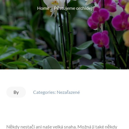
on
Home
Pěstujeme orchidej
By
Categories: Nezařazené
Někdy nestačí ani naše velká snaha. Možná ji také někdy