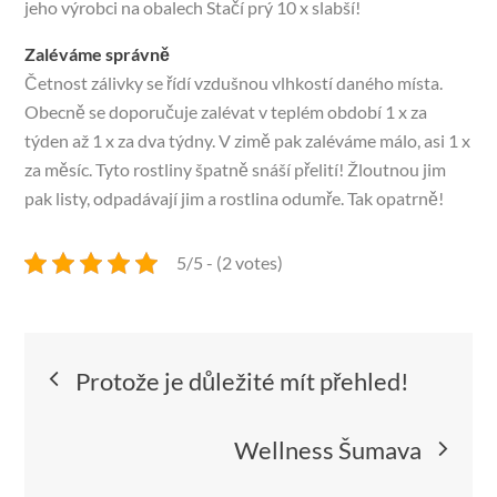
jeho výrobci na obalech Stačí prý 10 x slabší!
Zaléváme správně
Četnost zálivky se řídí vzdušnou vlhkostí daného místa.
Obecně se doporučuje zalévat v teplém období 1 x za
týden až 1 x za dva týdny. V zimě pak zaléváme málo, asi 1 x
za měsíc. Tyto rostliny špatně snáší přelití! Žloutnou jim
pak listy, odpadávají jim a rostlina odumře. Tak opatrně!
5/5 - (2 votes)
Navigace
Protože je důležité mít přehled!
pro
Wellness Šumava
příspěvek