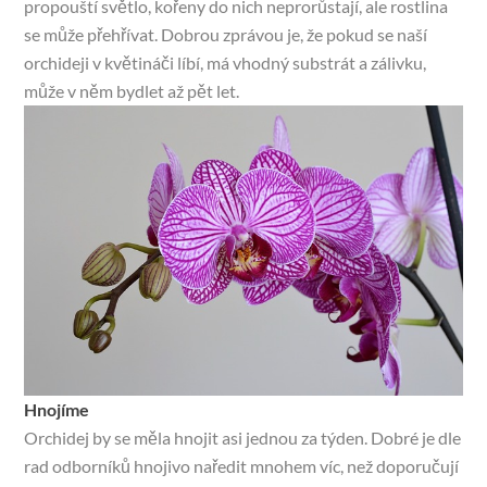
propouští světlo, kořeny do nich neprorůstají, ale rostlina
se může přehřívat. Dobrou zprávou je, že pokud se naší
orchideji v květináči líbí, má vhodný substrát a zálivku,
může v něm bydlet až pět let.
Hnojíme
Orchidej by se měla hnojit asi jednou za týden. Dobré je dle
rad odborníků hnojivo naředit mnohem víc, než doporučují