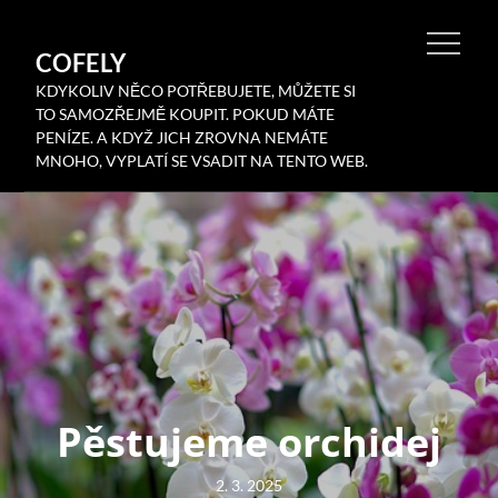
Skip
to
COFELY
content
KDYKOLIV NĚCO POTŘEBUJETE, MŮŽETE SI
TO SAMOZŘEJMĚ KOUPIT. POKUD MÁTE
PENÍZE. A KDYŽ JICH ZROVNA NEMÁTE
MNOHO, VYPLATÍ SE VSADIT NA TENTO WEB.
Pěstujeme orchidej
Posted
2. 3. 2025