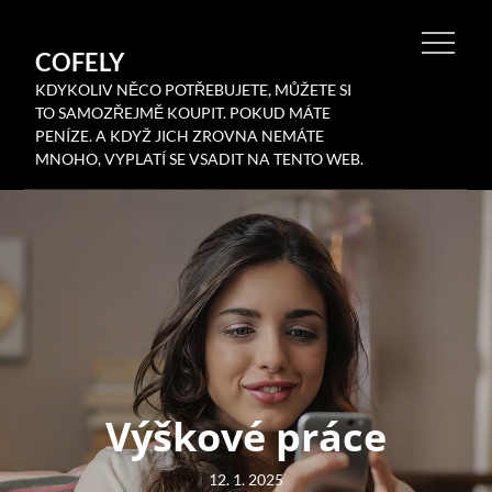
Skip
to
COFELY
content
KDYKOLIV NĚCO POTŘEBUJETE, MŮŽETE SI
TO SAMOZŘEJMĚ KOUPIT. POKUD MÁTE
PENÍZE. A KDYŽ JICH ZROVNA NEMÁTE
MNOHO, VYPLATÍ SE VSADIT NA TENTO WEB.
Výškové práce
Posted
12. 1. 2025