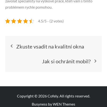
zavolat specialisty na výškové práce, kteří vám s tímto
problémem rychle pomohou.
4.5/5 - (2 votes)
Navigace
Zkuste vsadit na kvalitní okna
pro
Jak si ochránit mobil?
příspěvek
Copyright © 2026
Cofely
. All rights reserved.
Busyness by
WEN Themes