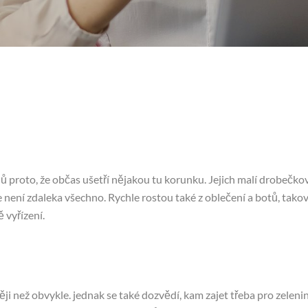
proto, že občas ušetří nějakou tu korunku. Jejich malí drobečkové
e není zdaleka všechno. Rychle rostou také z oblečení a botů, tako
 vyřízení.
něji než obvykle. jednak se také dozvědí, kam zajet třeba pro zelen