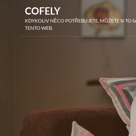
Skip
COFELY
to
content
KDYKOLIV NĚCO POTŘEBUJETE, MŮŽETE SI TO 
TENTO WEB.