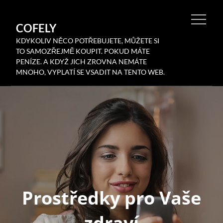
Skip
to
COFELY
content
KDYKOLIV NĚCO POTŘEBUJETE, MŮŽETE SI
TO SAMOZŘEJMĚ KOUPIT. POKUD MÁTE
PENÍZE. A KDYŽ JICH ZROVNA NEMÁTE
MNOHO, VYPLATÍ SE VSADIT NA TENTO WEB.
Prostředky pro Vaše
zdraví